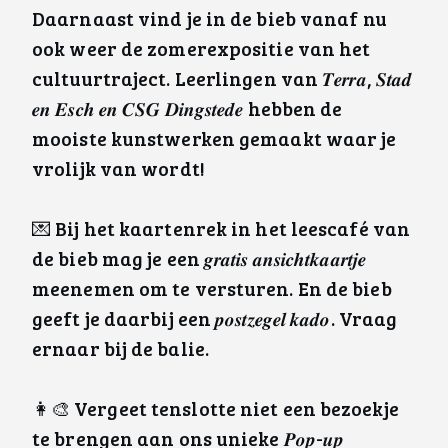
Daarnaast vind je in de bieb vanaf nu
ook weer de zomerexpositie van het
cultuurtraject. Leerlingen van 𝑻𝒆𝒓𝒓𝒂, 𝑺𝒕𝒂𝒅
𝒆𝒏 𝑬𝒔𝒄𝒉 𝒆𝒏 𝑪𝑺𝑮 𝑫𝒊𝒏𝒈𝒔𝒕𝒆𝒅𝒆 hebben de
mooiste kunstwerken gemaakt waar je
vrolijk van wordt!
💌 Bij het kaartenrek in het leescafé van
de bieb mag je een 𝒈𝒓𝒂𝒕𝒊𝒔 𝒂𝒏𝒔𝒊𝒄𝒉𝒕𝒌𝒂𝒂𝒓𝒕𝒋𝒆
meenemen om te versturen. En de bieb
geeft je daarbij een 𝒑𝒐𝒔𝒕𝒛𝒆𝒈𝒆𝒍 𝒌𝒂𝒅𝒐. Vraag
ernaar bij de balie.
👩‍🎨 Vergeet tenslotte niet een bezoekje
te brengen aan ons unieke 𝑷𝒐𝒑-𝒖𝒑