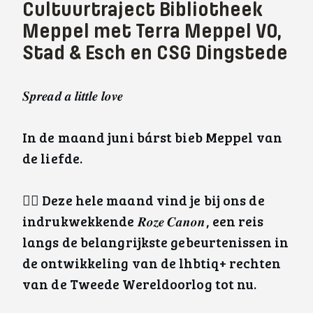
Cultuurtraject Bibliotheek
Meppel met Terra Meppel VO,
Stad & Esch en CSG Dingstede
𝑺𝒑𝒓𝒆𝒂𝒅 𝒂 𝒍𝒊𝒕𝒕𝒍𝒆 𝒍𝒐𝒗𝒆
In de maand juni bárst bieb Meppel van
de liefde.
🏳‍🌈 Deze hele maand vind je bij ons de
indrukwekkende 𝑹𝒐𝒛𝒆 𝑪𝒂𝒏𝒐𝒏, een reis
langs de belangrijkste gebeurtenissen in
de ontwikkeling van de lhbtiq+ rechten
van de Tweede Wereldoorlog tot nu.