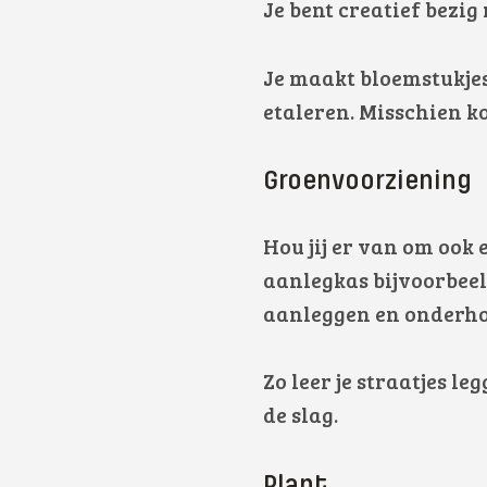
Je bent creatief bezi
Je maakt bloemstukjes
etaleren.
Misschien kom
Groenvoorziening
Hou jij er van om ook 
aanlegkas bijvoorbee
aanleggen
en onderho
Zo leer je straatjes l
de slag.
Plant