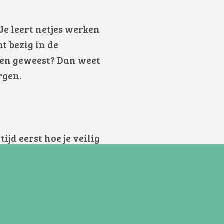
 Je leert netjes werken
t bezig in de
nnen geweest? Dan weet
orgen.
ijd eerst hoe je veilig
, welke kooktechnieken
dbaar maken en