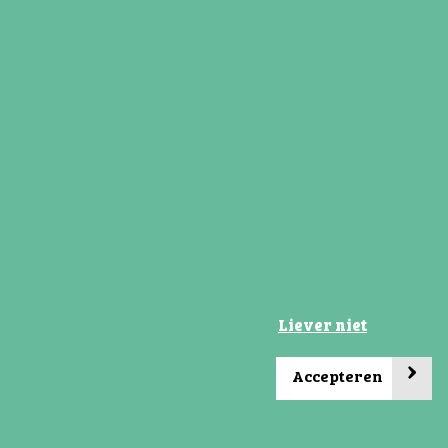
n. Dit wordt dus door
e groene vakken kun
bo dus... met een groen
 in het mbo.
Liever niet
 na Terra kiezen voor
›
Accepteren
 bewegen of zelfs