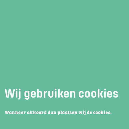
Groen in de boven
Alle leerlingen
van Te
iedere leerling afger
je wel altijd een keuz
tintje!
Goed om te weten:
Wij gebruiken cookies
Na het behalen van je
Sport/groen of cult ma
een mbo opleiding in d
Wanneer akkoord dan plaatsen wij de cookies.
techniek. Lekker bree