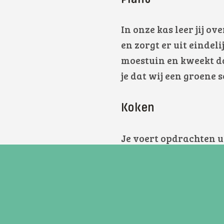
In onze kas leer jij o
en zorgt er uit eindel
moestuin en kweekt da
je dat wij een groene 
Koken
Je voert opdrachten uit
kunt werken in een gro
Je leert hierbij veel 
kun je gebruiken
en j
verpakken van
eten.