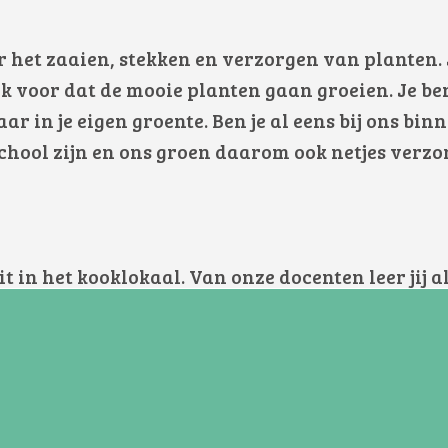
ver het zaaien, stekken en verzorgen van planten.
ijk voor dat de mooie planten gaan groeien. Je ben
ar in je eigen groente.
Ben je al eens bij ons bi
school zijn en ons groen daarom ook netjes verz
 in het kooklokaal. Van onze docenten leer jij alt
te keuken. Vervolgens kun je zelf aan de slag!
over eten. Hoe kun je diverse gerechtjes bereiden
e leert hoe je voeding kan bewaren door het hou