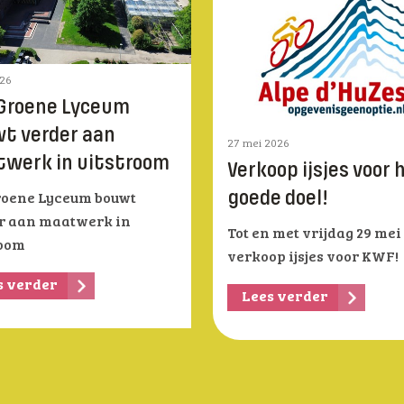
026
Groene Lyceum
t verder aan
27 mei 2026
werk in uitstroom
Verkoop ijsjes voor 
goede doel!
roene Lyceum bouwt
r aan maatwerk in
Tot en met vrijdag 29 mei
room
verkoop ijsjes voor KWF!
s verder
Lees verder