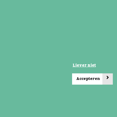
Liever niet
avo, het
›
Accepteren
n van
zen kan
 Meppel
r het