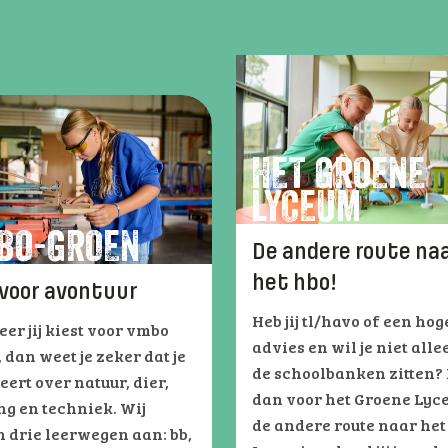
HET GROENE
LYCEUM
BO-GROEN
De andere route na
het hbo!
 voor avontuur
Heb jij tl/havo of een hog
er jij kiest voor vmbo
advies en wil je niet alle
 dan weet je zeker dat je
de schoolbanken zitten? 
leert over natuur, dier,
dan voor het Groene Lyc
ng en techniek. Wij
de andere route naar het
 drie leerwegen aan: bb,