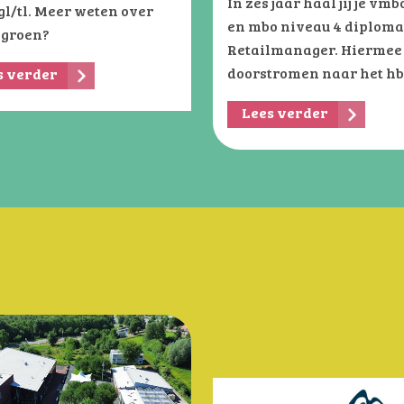
In zes jaar haal jij je vmbo
gl/tl. Meer weten over
en mbo niveau 4 diploma
groen?
Retailmanager. Hiermee 
doorstromen naar het hb
s verder
Lees verder