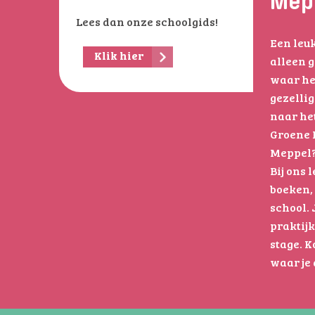
Mepp
Lees dan onze schoolgids!
Een leuk
Klik hier
alleen g
waar he
gezellig
naar he
Groene L
Meppel? 
Bij ons l
boeken, 
school. 
praktijk
stage. K
waar je 