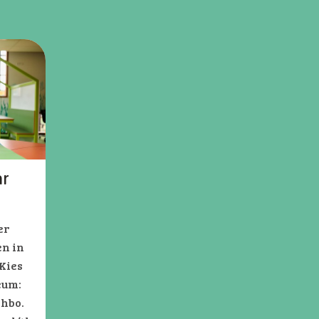
ar
er
en in
Kies
eum:
 hbo.