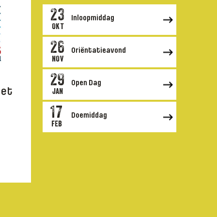
23
Inloopmiddag
OKT
26
Oriëntatieavond
NOV
29
Open Dag
het
JAN
17
Doemiddag
FEB