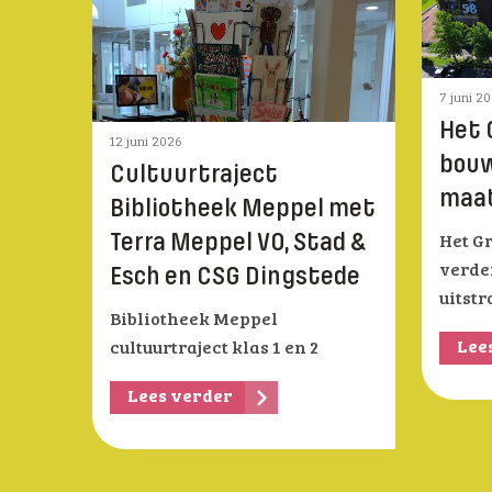
7 juni 2
Het 
12 juni 2026
bouw
Cultuurtraject
maat
Bibliotheek Meppel met
Terra Meppel VO, Stad &
Het G
verde
Esch en CSG Dingstede
uitst
Bibliotheek Meppel
Lee
cultuurtraject klas 1 en 2
Lees verder