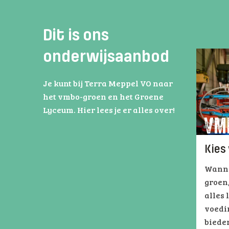
Dit is ons
onderwijsaanbod
Je kunt bij Terra Meppel VO naar
het vmbo-groen en het Groene
Lyceum. Hier lees je er alles over!
VM
Kies
Wanne
groen,
alles 
voedi
bieden