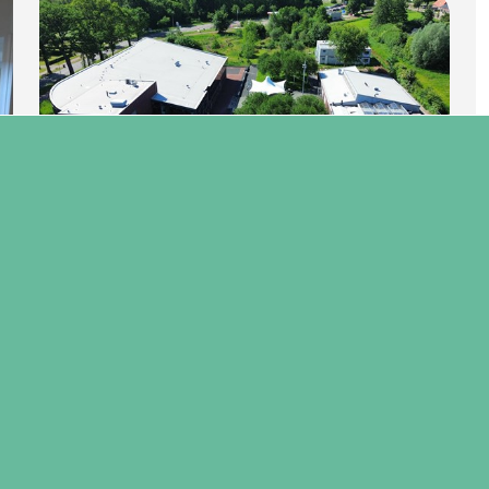
7 juni 2026
Het Groene Lyceum bouwt verder
aan maatwerk in uitstroom
Het Groene Lyceum bouwt verder aan
maatwerk in uitstroom
Lees verder