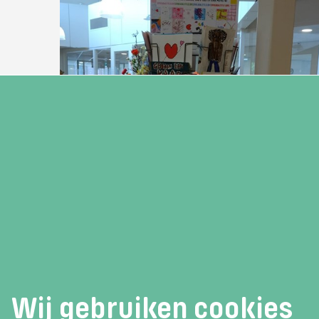
12 juni 2026
Cultuurtraject Bibliotheek
Meppel met Terra Meppel VO, Stad
& Esch en CSG Dingstede
Bibliotheek Meppel cultuurtraject klas 1 en
2
Lees verder
Wij gebruiken cookies