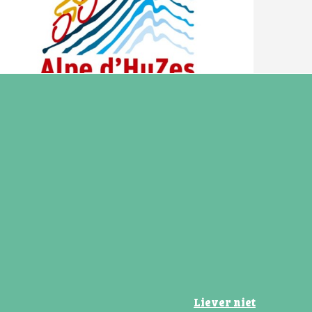
27 mei 2026
Verkoop ijsjes voor het goede doel!
Tot en met vrijdag 29 mei verkoop ijsjes voor
KWF!
Lees verder
Liever niet