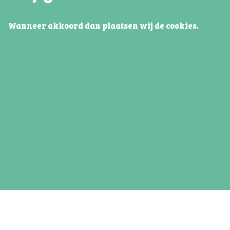
Wanneer akkoord dan plaatsen wij de cookies.
Reminder open dag
Contac
Wil je op de hoogte blijven van het
Adres:
laatste
nieuws rondom de Open Dag?
Telefoon:
Email:
Aanmelden
Vacatures
Privacy
©
Terra VO 2026