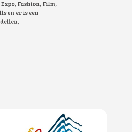
 Expo, Fashion, Film,
ls en er is een
dellen,
/